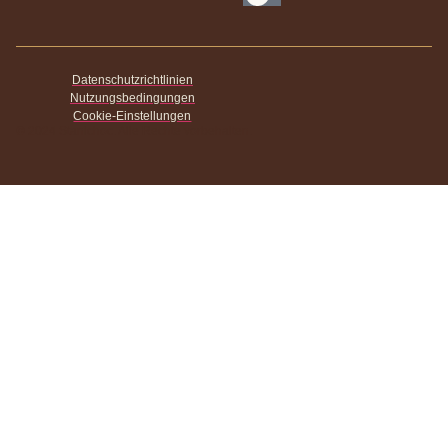
Datenschutzrichtlinien
Nutzungsbedingungen
Cookie-Einstellungen
© 2024 Stanichoc. Alle Rechte vorbehalten.