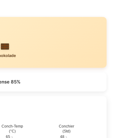
hokolade
tense 85%
Conch-Temp
Conchier
(°C)
(Std)
65
48