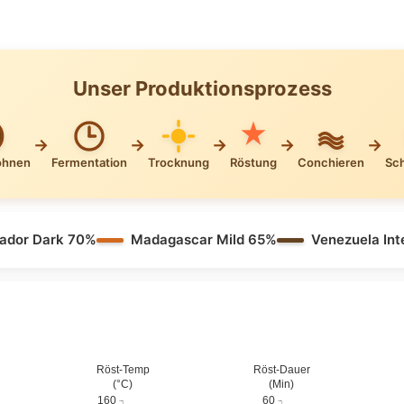
Unser Produktionsprozess
→
→
→
→
→
ohnen
Fermentation
Trocknung
Röstung
Conchieren
Sc
ador Dark 70%
Madagascar Mild 65%
Venezuela In
Röst-Temp
Röst-Dauer
(°C)
(Min)
160
60